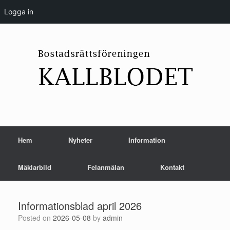
Logga in
Skip
to
content
Hem
Nyheter
Information
Mäklarbild
Felanmälan
Kontakt
Informationsblad april 2026
Posted on
2026-05-08
by
admin