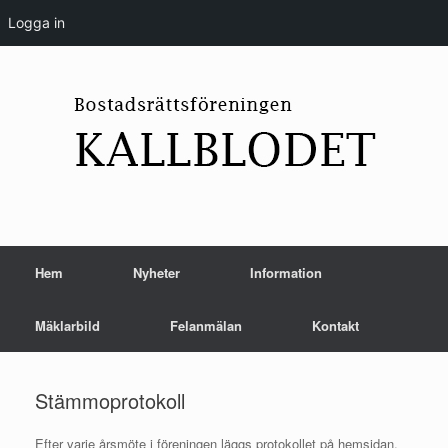
Logga in
Skip
to
content
Hem
Nyheter
Information
Mäklarbild
Felanmälan
Kontakt
Stämmoprotokoll
Efter varje årsmöte i föreningen läggs protokollet på hemsidan,