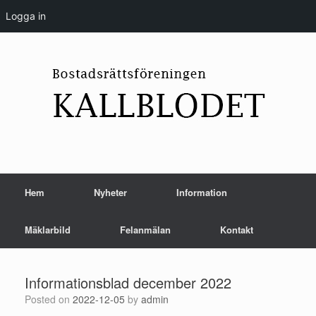
Logga in
Skip
to
content
Hem
Nyheter
Information
Mäklarbild
Felanmälan
Kontakt
Informationsblad december 2022
Posted on
2022-12-05
by
admin