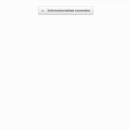
Post navigation
←
Informationsblad november