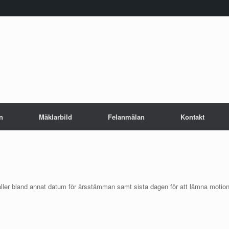
n
Mäklarbild
Felanmälan
Kontakt
åller bland annat datum för årsstämman samt sista dagen för att lämna motion