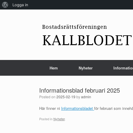
Om
Logga in
Skip
WordPress
to
content
Hem
Nyheter
Informatio
Informationsblad februari 2025
Posted on
2025-02-19
by
admin
Här finner ni
Informationsbladet
för februari som inneh
Posted in
Nyheter
.